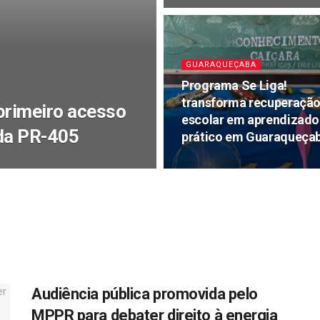
GUARAQUEÇABA
Programa Se Liga!
transforma recuperaçã
primeiro acesso
escolar em aprendizado
da PR-405
prático em Guaraqueça
Audiência pública promovida pelo
MPPR para debater direito à energia