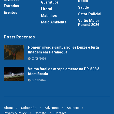
Rocio
Guaratuba
Estradas
Saúde
Litoral
Eventos
Setor Policial
Matinhos
Verão Maior
Meio Ambiente
Paraná 2026
Posts Recentes
Homem invade santuário, se benze e furta
imagem em Paranaguá
07/08/2026
Vítima fatal de atropelamento na PR-508 é
identificada
07/08/2026
About
Sobre nós
Advertise
Anuncie
Privacy & Policy
Contato
Contact