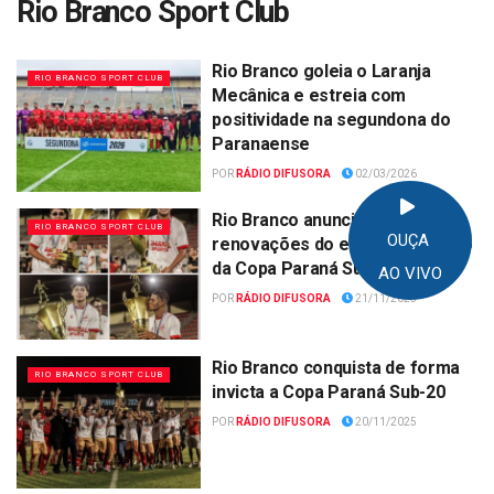
Rio Branco Sport Club
Rio Branco goleia o Laranja
RIO BRANCO SPORT CLUB
Mecânica e estreia com
positividade na segundona do
Paranaense
POR
RÁDIO DIFUSORA
02/03/2026
Rio Branco anuncia primeiras
RIO BRANCO SPORT CLUB
OUÇA
renovações do elenco campeão
da Copa Paraná Sub-20
AO VIVO
POR
RÁDIO DIFUSORA
21/11/2025
Rio Branco conquista de forma
RIO BRANCO SPORT CLUB
invicta a Copa Paraná Sub-20
POR
RÁDIO DIFUSORA
20/11/2025