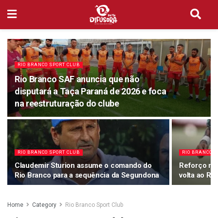
RIO BRANCO SPORT CLUB
Rio Branco SAF anuncia que não
disputará a Taça Paraná de 2026 e foca
na reestruturação do clube
RIO BRANCO SPORT CLUB
RIO BRANCO S
Claudemir Sturion assume o comando do
Reforço no
Rio Branco para a sequência da Segundona
volta ao Ri
Home
Category
Rio Branco Sport Club