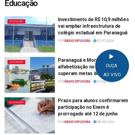
Educação
Investimento de R$ 10,9 milhões
EDUCAÇÃO
vai ampliar infraestrutura de
colégio estadual em Paranaguá
POR
RÁDIO DIFUSORA
07/07/2026
Paranaguá e Morretes lideram
EDUCAÇÃO
OUÇA
alfabetização no Litoral e
superam metas do INEP
AO VIVO
POR
RÁDIO DIFUSORA
12/06/2026
Prazo para alunos confirmarem
EDUCAÇÃO
participação no Enem é
prorrogado até 12 de junho
POR
RÁDIO DIFUSORA
08/06/2026