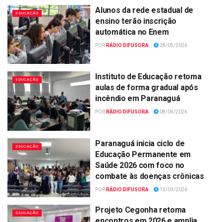
Alunos da rede estadual de
EDUCAÇÃO
ensino terão inscrição
automática no Enem
POR
RÁDIO DIFUSORA
28/05/2026
Instituto de Educação retoma
EDUCAÇÃO
aulas de forma gradual após
incêndio em Paranaguá
POR
RÁDIO DIFUSORA
08/04/2026
Paranaguá inicia ciclo de
EDUCAÇÃO
Educação Permanente em
Saúde 2026 com foco no
combate às doenças crônicas
POR
RÁDIO DIFUSORA
13/03/2026
Projeto Cegonha retoma
EDUCAÇÃO
encontros em 2026 e amplia