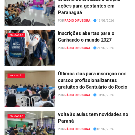
ações para gestantes em
Paranaguá
POR
RÁDIO DIFUSORA
13/03/2026
Inscrições abertas para o
EDUCAÇÃO
Ganhando o mundo 2027
POR
RÁDIO DIFUSORA
24/02/2026
Últimos dias para inscrição nos
EDUCAÇÃO
cursos profissionalizantes
gratuitos do Santuário do Rocio
POR
RÁDIO DIFUSORA
10/02/2026
volta às aulas tem novidades no
EDUCAÇÃO
Paraná
POR
RÁDIO DIFUSORA
05/02/2026