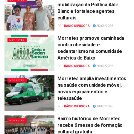
mobilização da Política Aldir
Blanc e fortalece agentes
culturais
POR
RÁDIO DIFUSORA
25/03/2026
Morretes promove caminhada
MORRETES
contra obesidade e
sedentarismo na comunidade
América de Baixo
POR
RÁDIO DIFUSORA
20/03/2026
Morretes amplia investimentos
MORRETES
na saúde com unidade móvel,
novos equipamentos e
telessaúde
POR
RÁDIO DIFUSORA
18/03/2026
Bairro histórico de Morretes
MORRETES
recebe 6 meses de formação
cultural gratuita