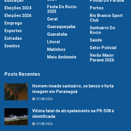
Educação
Pontal Do Paraná
Festa Do Rocio
Eleições 2024
Portos
2025
Eleições 2026
Rio Branco Sport
Geral
Club
Emprego
Guaraqueçaba
Santuário Do
Esportes
Rocio
Guaratuba
Estradas
Saúde
Litoral
Eventos
Setor Policial
Matinhos
Verão Maior
Meio Ambiente
Paraná 2026
Posts Recentes
Homem invade santuário, se benze e furta
imagem em Paranaguá
07/08/2026
Vítima fatal de atropelamento na PR-508 é
identificada
07/08/2026