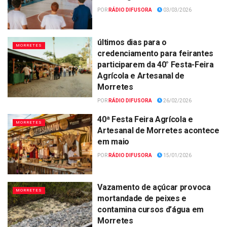
POR
RÁDIO DIFUSORA
03/03/2026
últimos dias para o
MORRETES
credenciamento para feirantes
participarem da 40° Festa-Feira
Agrícola e Artesanal de
Morretes
POR
RÁDIO DIFUSORA
26/02/2026
40ª Festa Feira Agrícola e
MORRETES
Artesanal de Morretes acontece
em maio
POR
RÁDIO DIFUSORA
15/01/2026
Vazamento de açúcar provoca
MORRETES
mortandade de peixes e
contamina cursos d’água em
Morretes