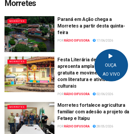
Morretes
Paraná em Ação chega a
MORRETES
Morretes a partir desta quinta-
feira
POR
RÁDIO DIFUSORA
17/06/2026
Festa Literária de Morretes
MORRETES
OUÇA
apresenta ampla programação
gratuita e movimenta a cidade
AO VIVO
com literatura e atividades
culturais
POR
RÁDIO DIFUSORA
02/06/2026
Morretes fortalece agricultura
MORRETES
familiar com adesão a projeto da
Fetaep e Itaipu
POR
RÁDIO DIFUSORA
28/05/2026