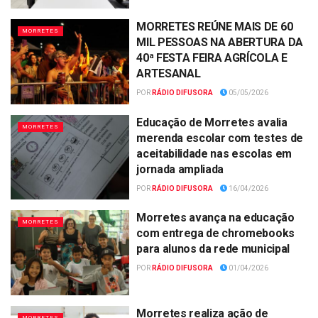
MORRETES REÚNE MAIS DE 60
MORRETES
MIL PESSOAS NA ABERTURA DA
40ª FESTA FEIRA AGRÍCOLA E
ARTESANAL
POR
RÁDIO DIFUSORA
05/05/2026
Educação de Morretes avalia
MORRETES
merenda escolar com testes de
aceitabilidade nas escolas em
jornada ampliada
POR
RÁDIO DIFUSORA
16/04/2026
Morretes avança na educação
MORRETES
com entrega de chromebooks
para alunos da rede municipal
POR
RÁDIO DIFUSORA
01/04/2026
Morretes realiza ação de
MORRETES