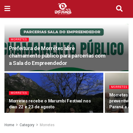
MORRETES
Prefeitura de Morretes abre
chamamento público para parcerias com
a Sala do Empreendedor
MORRETES
MORRETES
Morretes cr
Morretes recebe o Marumbi Festival nos
preventivo 
dias 22 e 23 de agosto
Paraná a ad
Home
Category
Morretes