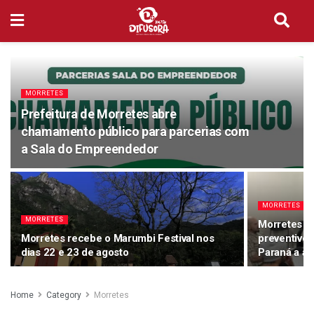
MORRETES
Prefeitura de Morretes abre
chamamento público para parcerias com
a Sala do Empreendedor
MORRETES
MORRETES
Morretes cr
Morretes recebe o Marumbi Festival nos
preventivo 
dias 22 e 23 de agosto
Paraná a ad
Home
Category
Morretes