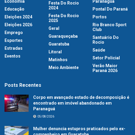
Economia
Paranaguá
Festa Do Rocio
2024
Educação
Pontal Do Paraná
Festa Do Rocio
Eleições 2024
Portos
2025
Eleições 2026
Rio Branco Sport
Geral
Club
Emprego
Guaraqueçaba
Santuário Do
Esportes
Rocio
Guaratuba
Estradas
Saúde
Litoral
Eventos
Setor Policial
Matinhos
Verão Maior
Meio Ambiente
Paraná 2026
Posts Recentes
Corpo em avançado estado de decomposição é
encontrado em imóvel abandonado em
Paranaguá
05/08/2026
Mulher denuncia estupros praticados pelo ex-
companheiro em Guaratuba