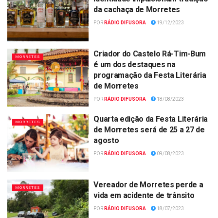
da cachaça de Morretes
POR
RÁDIO DIFUSORA
19/12/2023
Criador do Castelo Rá-Tim-Bum
MORRETES
é um dos destaques na
programação da Festa Literária
de Morretes
POR
RÁDIO DIFUSORA
18/08/2023
Quarta edição da Festa Literária
MORRETES
de Morretes será de 25 a 27 de
agosto
POR
RÁDIO DIFUSORA
09/08/2023
Vereador de Morretes perde a
MORRETES
vida em acidente de trânsito
POR
RÁDIO DIFUSORA
18/07/2023