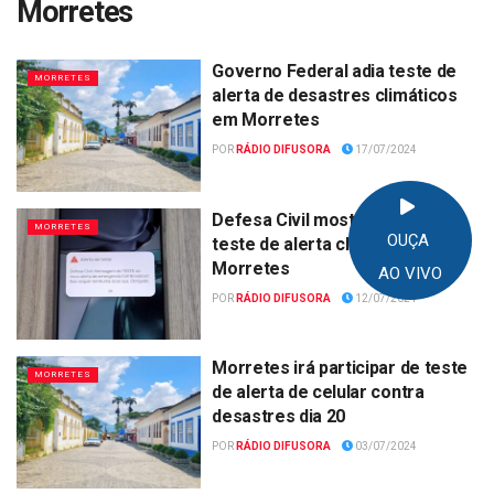
Morretes
Governo Federal adia teste de
MORRETES
alerta de desastres climáticos
em Morretes
POR
RÁDIO DIFUSORA
17/07/2024
Defesa Civil mostra como será
MORRETES
OUÇA
teste de alerta climático em
Morretes
AO VIVO
POR
RÁDIO DIFUSORA
12/07/2024
Morretes irá participar de teste
MORRETES
de alerta de celular contra
desastres dia 20
POR
RÁDIO DIFUSORA
03/07/2024