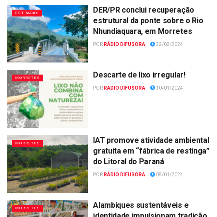
DER/PR conclui recuperação
ESTRADAS
estrutural da ponte sobre o Rio
Nhundiaquara, em Morretes
POR
RÁDIO DIFUSORA
22/02/2024
Descarte de lixo irregular!
MORRETES
POR
RÁDIO DIFUSORA
10/01/2024
IAT promove atividade ambiental
MORRETES
gratuita em “fábrica de restinga”
do Litoral do Paraná
POR
RÁDIO DIFUSORA
08/01/2024
Alambiques sustentáveis e
MORRETES
identidade impulsionam tradição