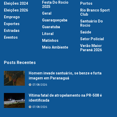
Festa Do Rocio
Eleições 2024
Portos
2025
Eleições 2026
Rio Branco Sport
Geral
Club
Emprego
Guaraqueçaba
Santuário Do
Esportes
Rocio
Guaratuba
Estradas
Saúde
Litoral
Eventos
Setor Policial
Matinhos
Verão Maior
Meio Ambiente
Paraná 2026
Posts Recentes
Homem invade santuário, se benze e furta
imagem em Paranaguá
07/08/2026
Vítima fatal de atropelamento na PR-508 é
identificada
07/08/2026