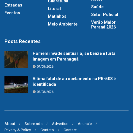
Guaratuba
Estradas
Saúde
Litoral
Eventos
Setor Policial
Matinhos
Verão Maior
Meio Ambiente
Paraná 2026
Posts Recentes
Homem invade santuário, se benze e furta
imagem em Paranaguá
07/08/2026
Vítima fatal de atropelamento na PR-508 é
identificada
07/08/2026
About
Sobre nós
Advertise
Anuncie
Privacy & Policy
Contato
Contact