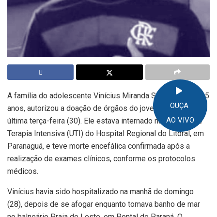
A família do adolescente Vinícius Miranda Scomação, de 15
OUÇA
anos, autorizou a doação de órgãos do jovem na manhã da
AO VIVO
última terça-feira (30). Ele estava internado na Unidade de
Terapia Intensiva (UTI) do Hospital Regional do Litoral, em
Paranaguá, e teve morte encefálica confirmada após a
realização de exames clínicos, conforme os protocolos
médicos.
Vinícius havia sido hospitalizado na manhã de domingo
(28), depois de se afogar enquanto tomava banho de mar
no balneário Praia de Leste, em Pontal do Paraná. O