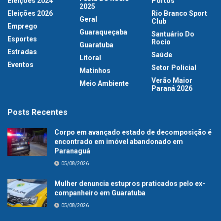
Eleições 2024
Portos
2025
Eleições 2026
Rio Branco Sport
Geral
Club
Emprego
Guaraqueçaba
Santuário Do
Esportes
Rocio
Guaratuba
Estradas
Saúde
Litoral
Eventos
Setor Policial
Matinhos
Verão Maior
Meio Ambiente
Paraná 2026
Posts Recentes
Corpo em avançado estado de decomposição é
encontrado em imóvel abandonado em
Paranaguá
05/08/2026
Mulher denuncia estupros praticados pelo ex-
companheiro em Guaratuba
05/08/2026