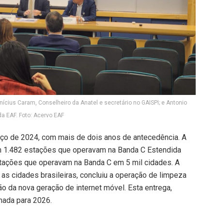
nícius Caram, Conselheiro da Anatel e secretário no GAISPI; e Antonio
da EAF. Foto: Acervo EAF
arço de 2024, com mais de dois anos de antecedência. A
m 1.482 estações que operavam na Banda C Estendida
estações que operavam na Banda C em 5 mil cidades. A
 as cidades brasileiras, concluiu a operação de limpeza
ão da nova geração de internet móvel. Esta entrega,
amada para 2026.