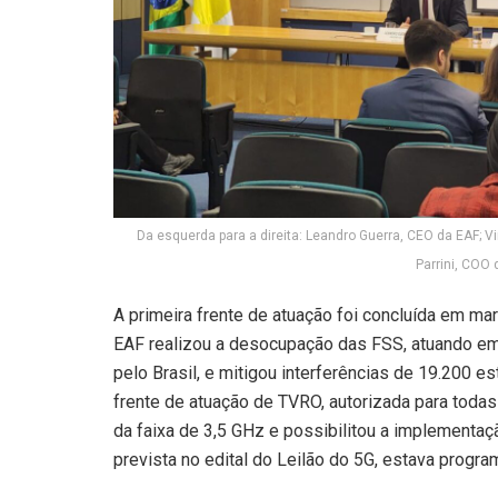
Da esquerda para a direita: Leandro Guerra, CEO da EAF; Vi
Parrini, COO 
A primeira frente de atuação foi concluída em m
EAF realizou a desocupação das FSS, atuando e
pelo Brasil, e mitigou interferências de 19.200 
frente de atuação de TVRO, autorizada para todas
da faixa de 3,5 GHz e possibilitou a implementaç
prevista no edital do Leilão do 5G, estava progr