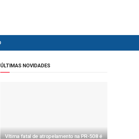
O
ÚLTIMAS NOVIDADES
Vítima fatal de atropelamento na PR-508 é