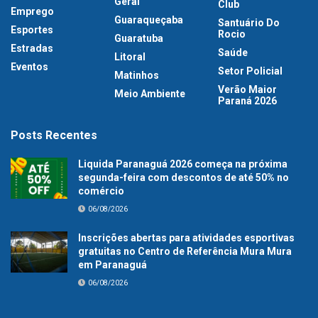
Geral
Club
Emprego
Guaraqueçaba
Santuário Do
Esportes
Rocio
Guaratuba
Estradas
Saúde
Litoral
Eventos
Setor Policial
Matinhos
Verão Maior
Meio Ambiente
Paraná 2026
Posts Recentes
Liquida Paranaguá 2026 começa na próxima
segunda-feira com descontos de até 50% no
comércio
06/08/2026
Inscrições abertas para atividades esportivas
gratuitas no Centro de Referência Mura Mura
em Paranaguá
06/08/2026