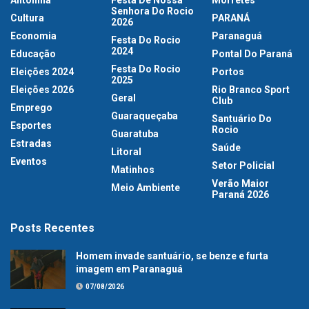
Antonina
Festa De Nossa
Morretes
Senhora Do Rocio
Cultura
PARANÁ
2026
Economia
Paranaguá
Festa Do Rocio
2024
Educação
Pontal Do Paraná
Festa Do Rocio
Eleições 2024
Portos
2025
Eleições 2026
Rio Branco Sport
Geral
Club
Emprego
Guaraqueçaba
Santuário Do
Esportes
Rocio
Guaratuba
Estradas
Saúde
Litoral
Eventos
Setor Policial
Matinhos
Verão Maior
Meio Ambiente
Paraná 2026
Posts Recentes
Homem invade santuário, se benze e furta
imagem em Paranaguá
07/08/2026