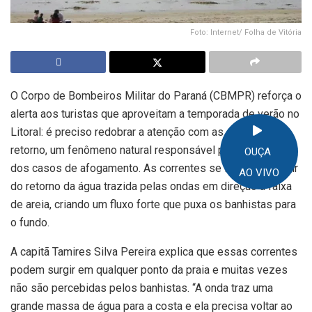
Foto: Internet/ Folha de Vitória
O Corpo de Bombeiros Militar do Paraná (CBMPR) reforça o
alerta aos turistas que aproveitam a temporada de verão no
Litoral: é preciso redobrar a atenção com as correntes de
retorno, um fenômeno natural responsável por grande parte
OUÇA
dos casos de afogamento. As correntes se formam a partir
AO VIVO
do retorno da água trazida pelas ondas em direção à faixa
de areia, criando um fluxo forte que puxa os banhistas para
o fundo.
A capitã Tamires Silva Pereira explica que essas correntes
podem surgir em qualquer ponto da praia e muitas vezes
não são percebidas pelos banhistas. “A onda traz uma
grande massa de água para a costa e ela precisa voltar ao