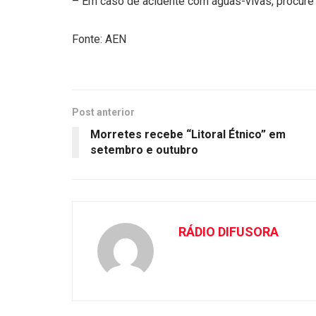
– Em caso de acidente com águas-vivas, procure
Fonte: AEN
Post anterior
Morretes recebe “Litoral Étnico” em
setembro e outubro
RÁDIO DIFUSORA