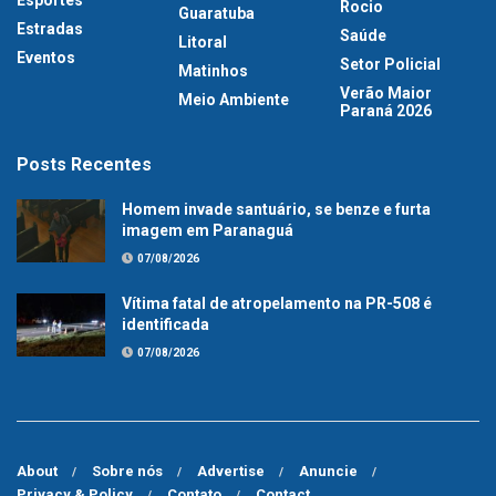
Rocio
Guaratuba
Estradas
Saúde
Litoral
Eventos
Setor Policial
Matinhos
Verão Maior
Meio Ambiente
Paraná 2026
Posts Recentes
Homem invade santuário, se benze e furta
imagem em Paranaguá
07/08/2026
Vítima fatal de atropelamento na PR-508 é
identificada
07/08/2026
About
Sobre nós
Advertise
Anuncie
Privacy & Policy
Contato
Contact