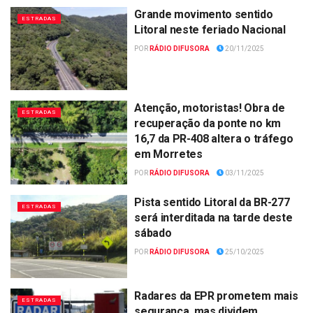
Grande movimento sentido
ESTRADAS
Litoral neste feriado Nacional
POR
RÁDIO DIFUSORA
20/11/2025
Atenção, motoristas! Obra de
ESTRADAS
recuperação da ponte no km
16,7 da PR-408 altera o tráfego
em Morretes
POR
RÁDIO DIFUSORA
03/11/2025
Pista sentido Litoral da BR-277
ESTRADAS
será interditada na tarde deste
sábado
POR
RÁDIO DIFUSORA
25/10/2025
Radares da EPR prometem mais
ESTRADAS
segurança, mas dividem