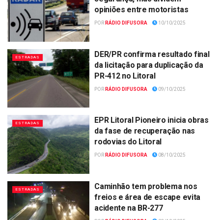
opiniões entre motoristas
POR
RÁDIO DIFUSORA
10/10/2025
DER/PR confirma resultado final
ESTRADAS
da licitação para duplicação da
PR-412 no Litoral
POR
RÁDIO DIFUSORA
09/10/2025
EPR Litoral Pioneiro inicia obras
ESTRADAS
da fase de recuperação nas
rodovias do Litoral
POR
RÁDIO DIFUSORA
08/10/2025
Caminhão tem problema nos
ESTRADAS
freios e área de escape evita
acidente na BR-277