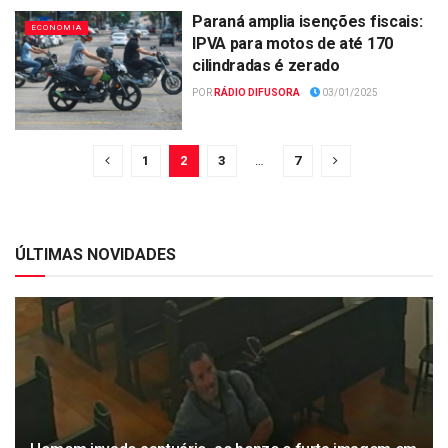
Paraná amplia isenções fiscais:
ECONOMIA
IPVA para motos de até 170
cilindradas é zerado
POR
RÁDIO DIFUSORA
03/01/2025
1
2
3
…
7
ÚLTIMAS NOVIDADES