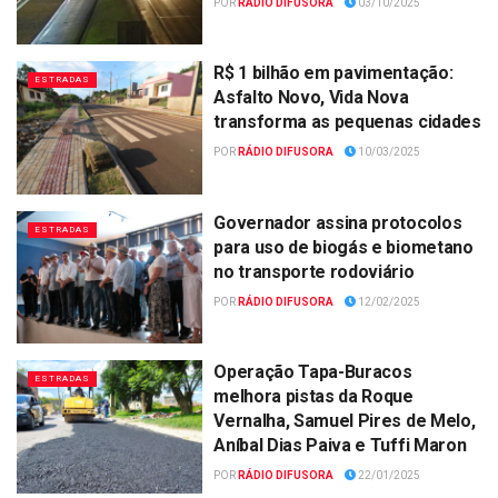
POR
RÁDIO DIFUSORA
03/10/2025
R$ 1 bilhão em pavimentação:
ESTRADAS
Asfalto Novo, Vida Nova
transforma as pequenas cidades
POR
RÁDIO DIFUSORA
10/03/2025
Governador assina protocolos
ESTRADAS
para uso de biogás e biometano
no transporte rodoviário
POR
RÁDIO DIFUSORA
12/02/2025
Operação Tapa-Buracos
ESTRADAS
melhora pistas da Roque
Vernalha, Samuel Pires de Melo,
Aníbal Dias Paiva e Tuffi Maron
POR
RÁDIO DIFUSORA
22/01/2025