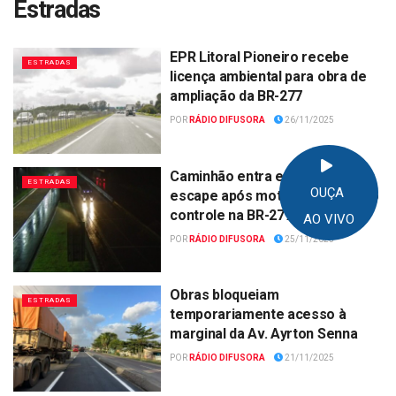
Estradas
EPR Litoral Pioneiro recebe
ESTRADAS
licença ambiental para obra de
ampliação da BR-277
POR
RÁDIO DIFUSORA
26/11/2025
Caminhão entra em área de
ESTRADAS
OUÇA
escape após motorista perder o
controle na BR-277
AO VIVO
POR
RÁDIO DIFUSORA
25/11/2025
Obras bloqueiam
ESTRADAS
temporariamente acesso à
marginal da Av. Ayrton Senna
POR
RÁDIO DIFUSORA
21/11/2025