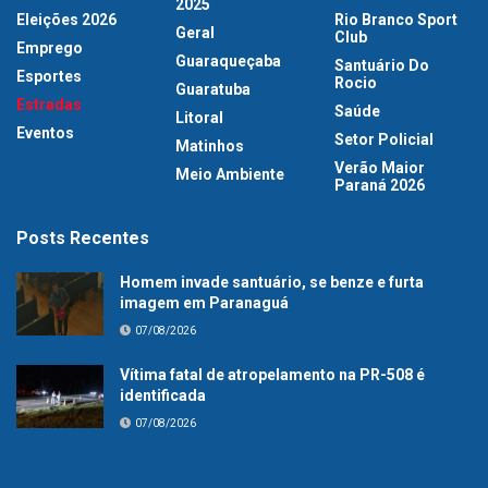
2025
Eleições 2026
Rio Branco Sport
Geral
Club
Emprego
Guaraqueçaba
Santuário Do
Esportes
Rocio
Guaratuba
Estradas
Saúde
Litoral
Eventos
Setor Policial
Matinhos
Verão Maior
Meio Ambiente
Paraná 2026
Posts Recentes
Homem invade santuário, se benze e furta
imagem em Paranaguá
07/08/2026
Vítima fatal de atropelamento na PR-508 é
identificada
07/08/2026