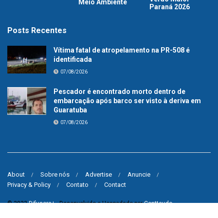
Meio Ambiente
Paraná 2026
Posts Recentes
Vítima fatal de atropelamento na PR-508 é
identificada
07/08/2026
Pescador é encontrado morto dentro de
embarcação após barco ser visto à deriva em
Guaratuba
07/08/2026
About
Sobre nós
Advertise
Anuncie
Privacy & Policy
Contato
Contact
© 2023
Difusora+
- Desenvolvido e Hospedado por
Contteudo
.