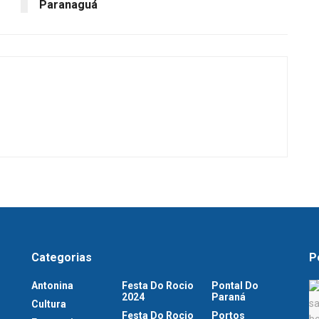
Paranaguá
Categorias
P
Antonina
Festa Do Rocio
Pontal Do
2024
Paraná
Cultura
Festa Do Rocio
Portos