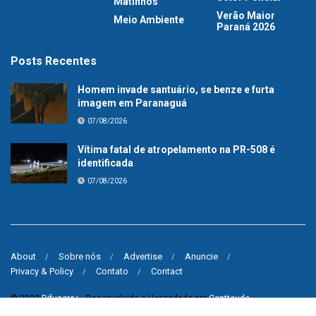
Matinhos
Verão Maior
Meio Ambiente
Paraná 2026
Posts Recentes
Homem invade santuário, se benze e furta
imagem em Paranaguá
07/08/2026
Vítima fatal de atropelamento na PR-508 é
identificada
07/08/2026
About
Sobre nós
Advertise
Anuncie
Privacy & Policy
Contato
Contact
© 2023
Difusora+
- Desenvolvido e Hospedado por
Contteudo
.