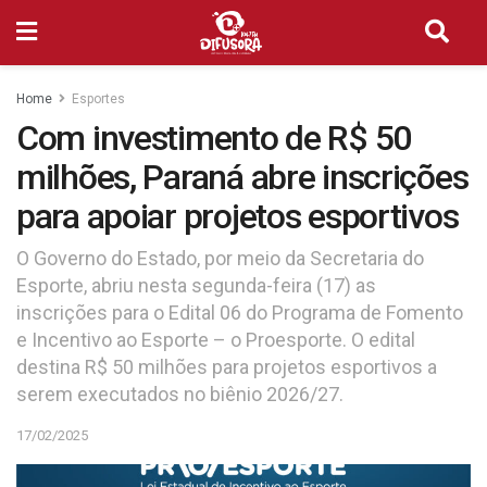
Home
Esportes
Com investimento de R$ 50
milhões, Paraná abre inscrições
para apoiar projetos esportivos
O Governo do Estado, por meio da Secretaria do
Esporte, abriu nesta segunda-feira (17) as
inscrições para o Edital 06 do Programa de Fomento
e Incentivo ao Esporte – o Proesporte. O edital
destina R$ 50 milhões para projetos esportivos a
serem executados no biênio 2026/27.
17/02/2025