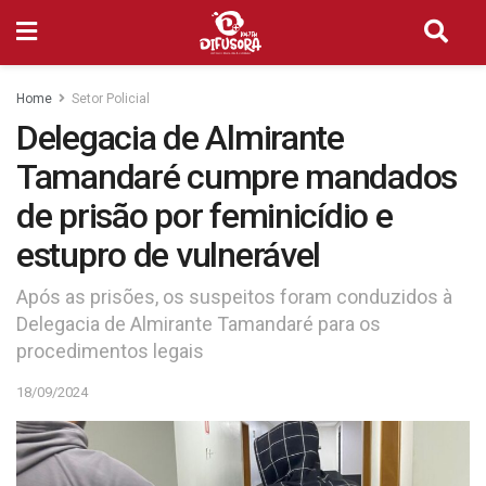
Home
Setor Policial
Delegacia de Almirante
Tamandaré cumpre mandados
de prisão por feminicídio e
estupro de vulnerável
Após as prisões, os suspeitos foram conduzidos à
Delegacia de Almirante Tamandaré para os
procedimentos legais
18/09/2024