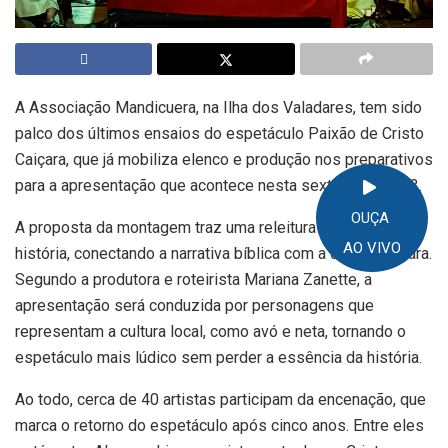
A Associação Mandicuera, na Ilha dos Valadares, tem sido
palco dos últimos ensaios do espetáculo Paixão de Cristo
Caiçara, que já mobiliza elenco e produção nos preparativos
para a apresentação que acontece nesta sexta-feira, dia 3.
OUÇA
A proposta da montagem traz uma releitura da tradicional
AO VIVO
história, conectando a narrativa bíblica com a cultura caiçara.
Segundo a produtora e roteirista Mariana Zanette, a
apresentação será conduzida por personagens que
representam a cultura local, como avó e neta, tornando o
espetáculo mais lúdico sem perder a essência da história.
Ao todo, cerca de 40 artistas participam da encenação, que
marca o retorno do espetáculo após cinco anos. Entre eles