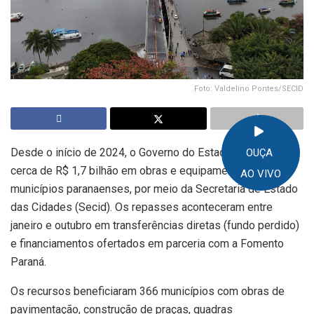
Foto: Valdelino Pontes/SECID
Desde o início de 2024, o Governo do Estado já liberou
OUÇA
cerca de R$ 1,7 bilhão em obras e equipamentos para os
AO VIVO
municípios paranaenses, por meio da Secretaria de Estado
das Cidades (Secid). Os repasses aconteceram entre
janeiro e outubro em transferências diretas (fundo perdido)
e financiamentos ofertados em parceria com a Fomento
Paraná.
Os recursos beneficiaram 366 municípios com obras de
pavimentação, construção de praças, quadras