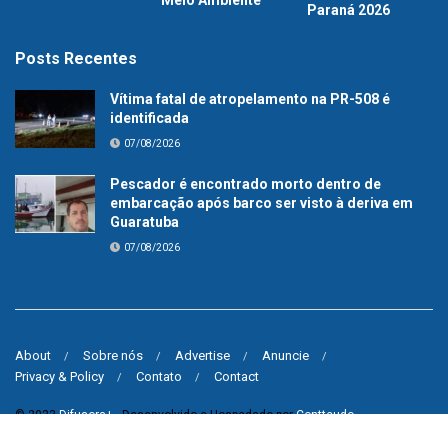
Meio Ambiente
Paraná 2026
Posts Recentes
Vítima fatal de atropelamento na PR-508 é
identificada
07/08/2026
Pescador é encontrado morto dentro de
embarcação após barco ser visto à deriva em
Guaratuba
07/08/2026
About
Sobre nós
Advertise
Anuncie
Privacy & Policy
Contato
Contact
© 2023
Difusora+
- Desenvolvido e Hospedado por
Contteudo
.