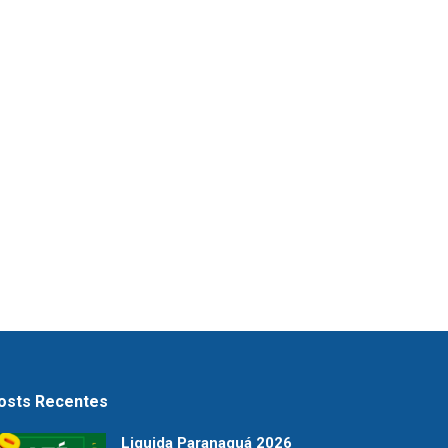
osts Recentes
Liquida Paranaguá 2026