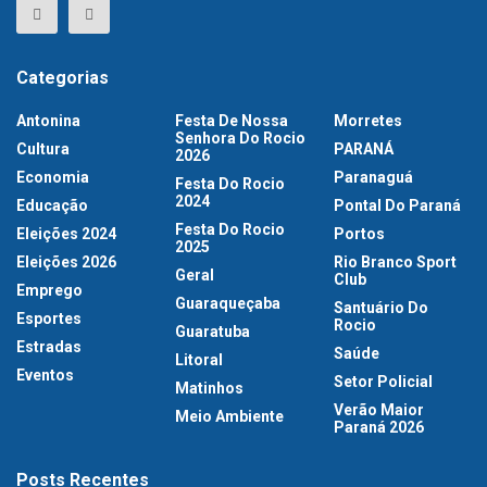
Categorias
Antonina
Festa De Nossa
Morretes
Senhora Do Rocio
Cultura
PARANÁ
2026
Economia
Paranaguá
Festa Do Rocio
2024
Educação
Pontal Do Paraná
Festa Do Rocio
Eleições 2024
Portos
2025
Eleições 2026
Rio Branco Sport
Geral
Club
Emprego
Guaraqueçaba
Santuário Do
Esportes
Rocio
Guaratuba
Estradas
Saúde
Litoral
Eventos
Setor Policial
Matinhos
Verão Maior
Meio Ambiente
Paraná 2026
Posts Recentes