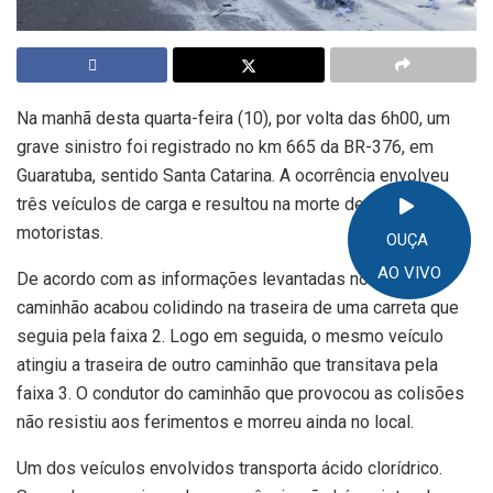
Na manhã desta quarta-feira (10), por volta das 6h00, um
grave sinistro foi registrado no km 665 da BR-376, em
Guaratuba, sentido Santa Catarina. A ocorrência envolveu
três veículos de carga e resultou na morte de um dos
motoristas.
OUÇA
AO VIVO
De acordo com as informações levantadas no local, um
caminhão acabou colidindo na traseira de uma carreta que
seguia pela faixa 2. Logo em seguida, o mesmo veículo
atingiu a traseira de outro caminhão que transitava pela
faixa 3. O condutor do caminhão que provocou as colisões
não resistiu aos ferimentos e morreu ainda no local.
Um dos veículos envolvidos transporta ácido clorídrico.