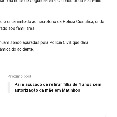
mado na noite de segunda-feira. O condutor do Fiat Palio
o e encaminhado ao necrotério da Polícia Científica, onde
ado aos familiares.
nuam sendo apuradas pela Polícia Civil, que dará
âmica do acidente.
Próximo post
Pai é acusado de retirar filha de 4 anos sem
l
autorização da mãe em Matinhos