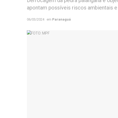
Derrocagem da pedra palangana é obje
apontam possíveis riscos ambientais 
06/03/2024
em
Paranaguá