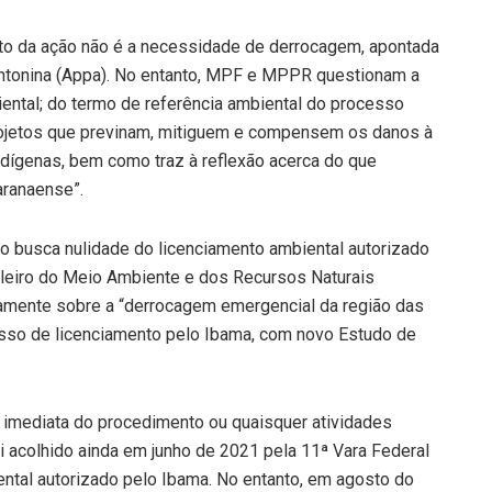
eto da ação não é a necessidade de derrocagem, apontada
ntonina (Appa). No entanto, MPF e MPPR questionam a
ental; do termo de referência ambiental do processo
 projetos que previnam, mitiguem e compensem os danos à
ndígenas, bem como traz à reflexão acerca do que
aranaense”.
ão busca nulidade do licenciamento ambiental autorizado
sileiro do Meio Ambiente e dos Recursos Naturais
camente sobre a “derrocagem emergencial da região das
esso de licenciamento pelo Ibama, com novo Estudo de
o imediata do procedimento ou quaisquer atividades
oi acolhido ainda em junho de 2021 pela 11ª Vara Federal
ental autorizado pelo Ibama. No entanto, em agosto do