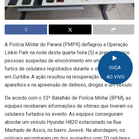
A Polícia Militar do Paraná (PMPR) deflagrou a Operação
Linkin Park na noite desta quarta-feira (5) e prendeu cinco
pessoas suspeitas de envolvimento em uma série de
OUÇA
furtos de celulares registrados durante o show da banda
em Curitiba. A ação resultou na recuperação de 20
AO VIVO
aparelhos e na apreensão de dinheiro, drogas e um veículo.
De acordo com o 33º Batalhão de Polícia Militar (BPM), as
equipes receberam informações de vítimas que tiveram os
celulares furtados no evento. As equipes conseguiram
abordar um veículo Hyundai HB20 estacionado na Rua
Machado de Assis, no bairro Juvevê. Na abordagem, os
policiais encontraram um dos suspeitos com 20 celulares