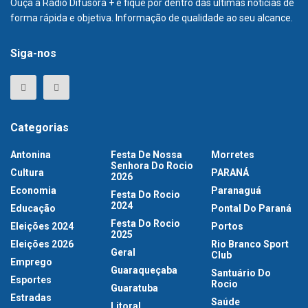
Ouça a Rádio Difusora + e fique por dentro das últimas notícias de
forma rápida e objetiva. Informação de qualidade ao seu alcance.
Siga-nos
Categorias
Antonina
Festa De Nossa
Morretes
Senhora Do Rocio
Cultura
PARANÁ
2026
Economia
Paranaguá
Festa Do Rocio
2024
Educação
Pontal Do Paraná
Festa Do Rocio
Eleições 2024
Portos
2025
Eleições 2026
Rio Branco Sport
Geral
Club
Emprego
Guaraqueçaba
Santuário Do
Esportes
Rocio
Guaratuba
Estradas
Saúde
Litoral