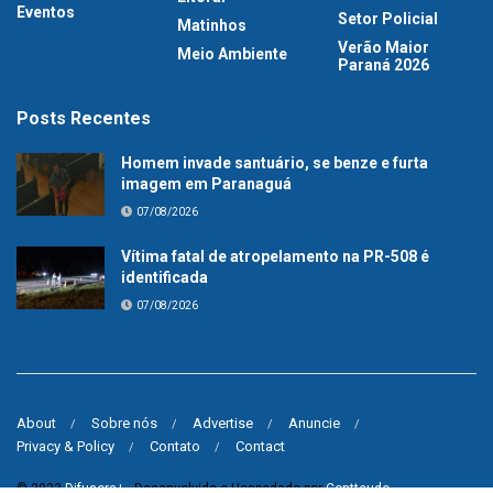
Eventos
Setor Policial
Matinhos
Verão Maior
Meio Ambiente
Paraná 2026
Posts Recentes
Homem invade santuário, se benze e furta
imagem em Paranaguá
07/08/2026
Vítima fatal de atropelamento na PR-508 é
identificada
07/08/2026
About
Sobre nós
Advertise
Anuncie
Privacy & Policy
Contato
Contact
© 2023
Difusora+
- Desenvolvido e Hospedado por
Contteudo
.