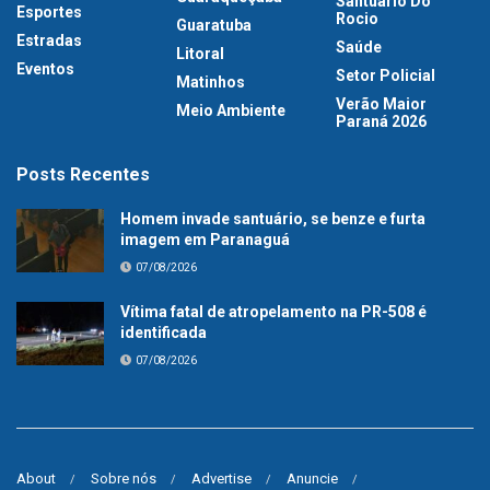
Santuário Do
Esportes
Rocio
Guaratuba
Estradas
Saúde
Litoral
Eventos
Setor Policial
Matinhos
Verão Maior
Meio Ambiente
Paraná 2026
Posts Recentes
Homem invade santuário, se benze e furta
imagem em Paranaguá
07/08/2026
Vítima fatal de atropelamento na PR-508 é
identificada
07/08/2026
About
Sobre nós
Advertise
Anuncie