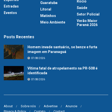
Rocio
Guaratuba
Estradas
Saúde
Litoral
Eventos
Setor Policial
Matinhos
Verão Maior
Meio Ambiente
Paraná 2026
Posts Recentes
Homem invade santuário, se benze e furta
imagem em Paranaguá
07/08/2026
Vítima fatal de atropelamento na PR-508 é
identificada
07/08/2026
About
Sobre nós
Advertise
Anuncie
Privacy & Policy
Contato
Contact