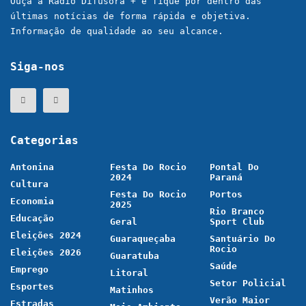
Ouça a Rádio Difusora + e fique por dentro das
últimas notícias de forma rápida e objetiva.
Informação de qualidade ao seu alcance.
Siga-nos
Categorias
Antonina
Festa Do Rocio
Pontal Do
2024
Paraná
Cultura
Festa Do Rocio
Portos
Economia
2025
Rio Branco
Educação
Geral
Sport Club
Eleições 2024
Guaraqueçaba
Santuário Do
Rocio
Eleições 2026
Guaratuba
Saúde
Emprego
Litoral
Setor Policial
Esportes
Matinhos
Verão Maior
Estradas