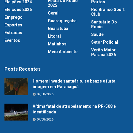
Festa Do Rocio
Eleições 2024
Portos
2025
Eleições 2026
Rio Branco Sport
Geral
Club
Emprego
Guaraqueçaba
Santuário Do
Esportes
Rocio
Guaratuba
Estradas
Saúde
Litoral
Eventos
Setor Policial
Matinhos
Verão Maior
Meio Ambiente
Paraná 2026
Posts Recentes
Homem invade santuário, se benze e furta
imagem em Paranaguá
07/08/2026
Vítima fatal de atropelamento na PR-508 é
identificada
07/08/2026