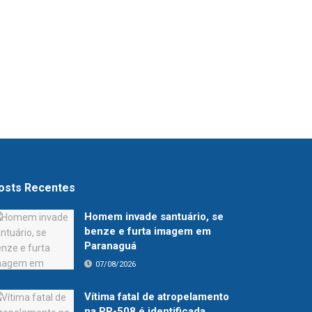
osts Recentes
Homem invade santuário, se
benze e furta imagem em
Paranaguá
07/08/2026
Vítima fatal de atropelamento
na PR-508 é identificada