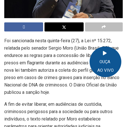
Foi sancionada nesta quinta-feira (27), a Lei nº 15.272,
relatada pelo senador Sergio Moro (União Brasil -PR), que
endurece as regras para a concessão de liberdade de
OUÇA
presos em flagrante durante as audiências de custódia. A
nova lei também autoriza a coleta do perfil genético do
AO VIVO
preso em casos de crimes graves para inserção no Banco
Nacional de DNA de criminosos. O Diário Oficial da União
publicou a sanção hoje.
A fim de evitar liberar, em audiências de custódia,
criminosos perigosos para a sociedade ou para outros
indivíduos, o texto relatado por Moro estabelece
parâmetros para orientar autoridades judiciais na