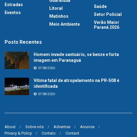
Guaratuba
Estradas
Saúde
Litoral
Eventos
Setor Policial
Matinhos
Verão Maior
Meio Ambiente
Paraná 2026
Posts Recentes
Homem invade santuário, se benze e furta
imagem em Paranaguá
07/08/2026
Vítima fatal de atropelamento na PR-508 é
identificada
07/08/2026
About
Sobre nós
Advertise
Anuncie
Privacy & Policy
Contato
Contact