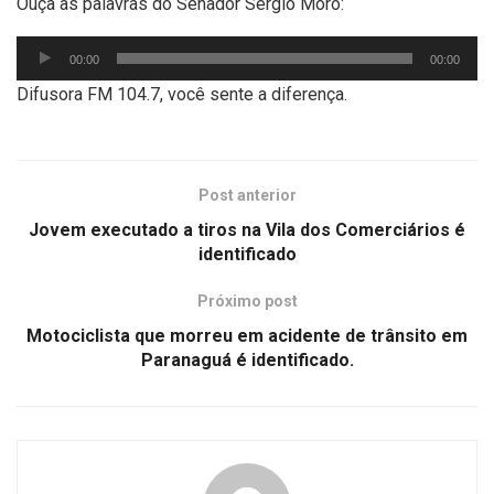
Ouça as palavras do Senador Sérgio Moro:
Tocador
00:00
00:00
de
Difusora FM 104.7, você sente a diferença.
áudio
Post anterior
Jovem executado a tiros na Vila dos Comerciários é
identificado
Próximo post
Motociclista que morreu em acidente de trânsito em
Paranaguá é identificado.