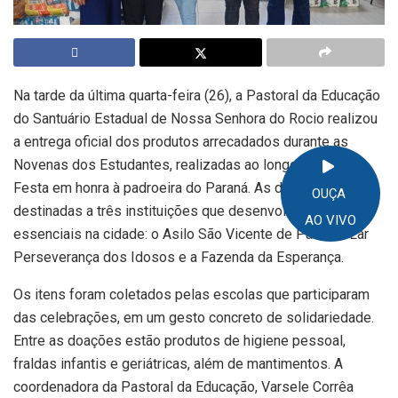
Na tarde da última quarta-feira (26), a Pastoral da Educação
do Santuário Estadual de Nossa Senhora do Rocio realizou
a entrega oficial dos produtos arrecadados durante as
Novenas dos Estudantes, realizadas ao longo da 212ª
Festa em honra à padroeira do Paraná. As doações foram
OUÇA
destinadas a três instituições que desenvolvem trabalhos
AO VIVO
essenciais na cidade: o Asilo São Vicente de Paulo, o Lar
Perseverança dos Idosos e a Fazenda da Esperança.
Os itens foram coletados pelas escolas que participaram
das celebrações, em um gesto concreto de solidariedade.
Entre as doações estão produtos de higiene pessoal,
fraldas infantis e geriátricas, além de mantimentos. A
coordenadora da Pastoral da Educação, Varsele Corrêa