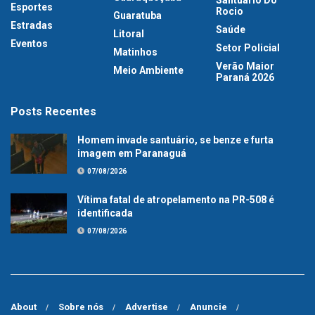
Santuário Do
Esportes
Rocio
Guaratuba
Estradas
Saúde
Litoral
Eventos
Setor Policial
Matinhos
Verão Maior
Meio Ambiente
Paraná 2026
Posts Recentes
Homem invade santuário, se benze e furta
imagem em Paranaguá
07/08/2026
Vítima fatal de atropelamento na PR-508 é
identificada
07/08/2026
About
Sobre nós
Advertise
Anuncie