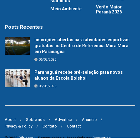
Matinhos
Verão Maior
Meio Ambiente
Paraná 2026
Posts Recentes
Inscrições abertas para atividades esportivas
gratuitas no Centro de Referência Mura Mura
em Paranaguá
06/08/2026
Paranaguá recebe pré-seleção para novos
alunos da Escola Bolshoi
06/08/2026
About
Sobre nós
Advertise
Anuncie
Privacy & Policy
Contato
Contact
© 2023
Difusora+
- Desenvolvido e Hospedado por
Contteudo
.