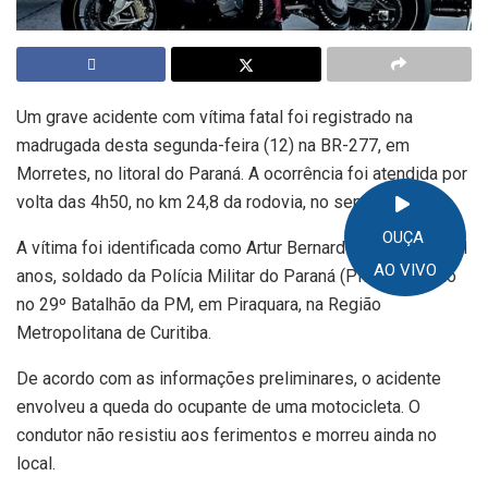
Um grave acidente com vítima fatal foi registrado na
madrugada desta segunda-feira (12) na BR-277, em
Morretes, no litoral do Paraná. A ocorrência foi atendida por
volta das 4h50, no km 24,8 da rodovia, no sentido Curitiba.
OUÇA
A vítima foi identificada como Artur Bernardo Ferreira, de 41
AO VIVO
anos, soldado da Polícia Militar do Paraná (PMPR), lotado
no 29º Batalhão da PM, em Piraquara, na Região
Metropolitana de Curitiba.
De acordo com as informações preliminares, o acidente
envolveu a queda do ocupante de uma motocicleta. O
condutor não resistiu aos ferimentos e morreu ainda no
local.