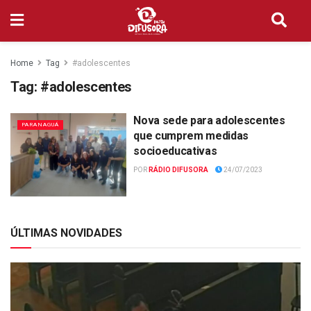
Home
Tag
#adolescentes
Tag:
#adolescentes
Nova sede para adolescentes
PARANAGUÁ
que cumprem medidas
socioeducativas
POR
RÁDIO DIFUSORA
24/07/2023
ÚLTIMAS NOVIDADES