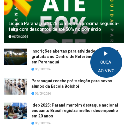
Liquida Paranaguá 2026 começa na próxima segunda-
feira com descontos de até 50% no comércio
06/08/2026
Inscrições abertas para atividades esportivas
gratuitas no Centro de Referência Mura Mura
em Paranaguá
OUÇA
06/08/2026
AO VIVO
Paranaguá recebe pré-seleção para novos
alunos da Escola Bolshoi
06/08/2026
Ideb 2025: Paraná mantém destaque nacional
enquanto Brasil registra melhor desempenho
em 20 anos
06/08/2026