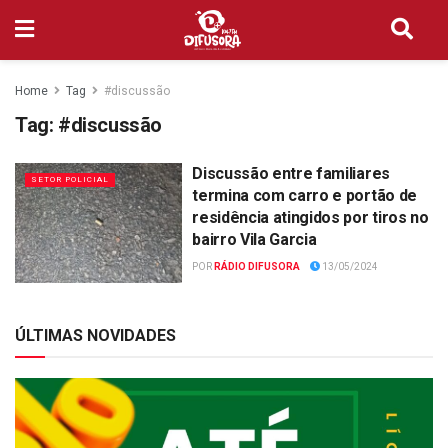
Home
Tag
#discussão
Tag:
#discussão
Discussão entre familiares
SETOR POLICIAL
termina com carro e portão de
residência atingidos por tiros no
bairro Vila Garcia
POR
RÁDIO DIFUSORA
13/05/2024
ÚLTIMAS NOVIDADES