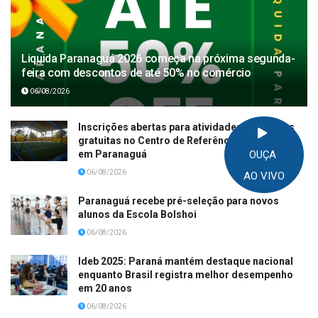
Liquida Paranaguá 2026 começa na próxima segunda-
feira com descontos de até 50% no comércio
06/08/2026
Inscrições abertas para atividades esportivas
gratuitas no Centro de Referência Mura Mura
em Paranaguá
OUÇA
06/08/2026
AO VIVO
Paranaguá recebe pré-seleção para novos
alunos da Escola Bolshoi
06/08/2026
Ideb 2025: Paraná mantém destaque nacional
enquanto Brasil registra melhor desempenho
em 20 anos
06/08/2026