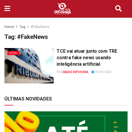
Home
Tag
#FakeNews
Tag:
#FakeNews
TCE vai atuar junto com TRE
GERAL
contra fake news usando
inteligência artificial
POR
RÁDIO DIFUSORA
19/01/2024
ÚLTIMAS NOVIDADES