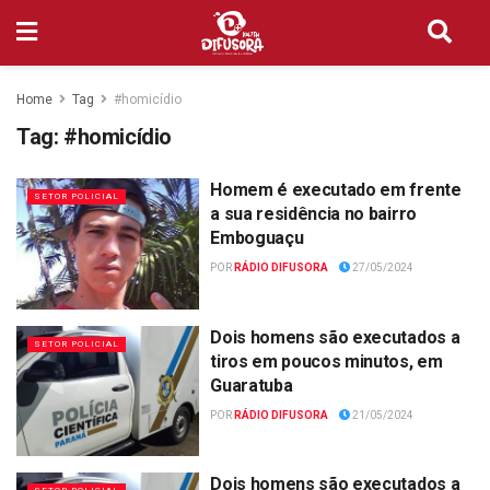
Home
Tag
#homicídio
Tag:
#homicídio
Homem é executado em frente
SETOR POLICIAL
a sua residência no bairro
Emboguaçu
POR
RÁDIO DIFUSORA
27/05/2024
Dois homens são executados a
SETOR POLICIAL
tiros em poucos minutos, em
Guaratuba
POR
RÁDIO DIFUSORA
21/05/2024
Dois homens são executados a