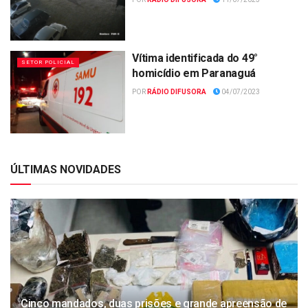
Vítima identificada do 49°
SETOR POLICIAL
homicídio em Paranaguá
POR
RÁDIO DIFUSORA
04/07/2023
ÚLTIMAS NOVIDADES
Cinco mandados, duas prisões e grande apreensão de