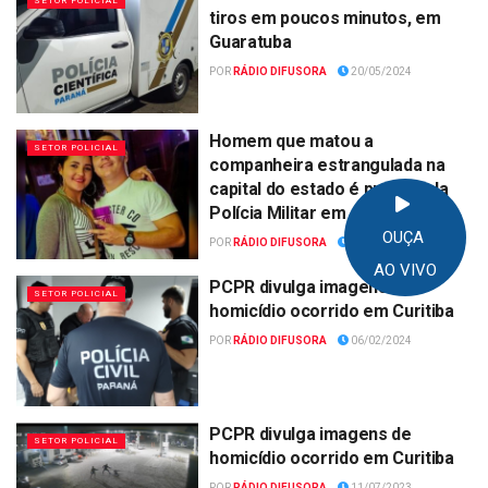
SETOR POLICIAL
tiros em poucos minutos, em
Guaratuba
POR
RÁDIO DIFUSORA
20/05/2024
Homem que matou a
SETOR POLICIAL
companheira estrangulada na
capital do estado é preso pela
Polícia Militar em Antonina
OUÇA
POR
RÁDIO DIFUSORA
09/05/2024
AO VIVO
PCPR divulga imagens de
SETOR POLICIAL
homicídio ocorrido em Curitiba
POR
RÁDIO DIFUSORA
06/02/2024
PCPR divulga imagens de
SETOR POLICIAL
homicídio ocorrido em Curitiba
POR
RÁDIO DIFUSORA
11/07/2023