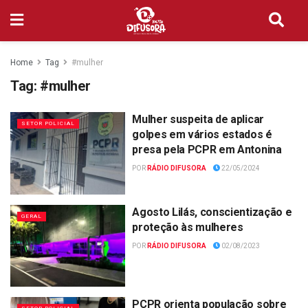
Home
Tag
#mulher
Tag:
#mulher
Mulher suspeita de aplicar
SETOR POLICIAL
golpes em vários estados é
presa pela PCPR em Antonina
POR
RÁDIO DIFUSORA
22/05/2024
Agosto Lilás, conscientização e
GERAL
proteção às mulheres
POR
RÁDIO DIFUSORA
02/08/2023
PCPR orienta população sobre