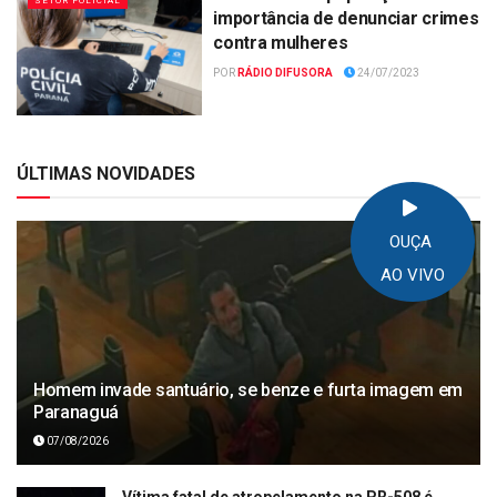
SETOR POLICIAL
importância de denunciar crimes
contra mulheres
POR
RÁDIO DIFUSORA
24/07/2023
ÚLTIMAS NOVIDADES
OUÇA
AO VIVO
Homem invade santuário, se benze e furta imagem em
Paranaguá
07/08/2026
Vítima fatal de atropelamento na PR-508 é