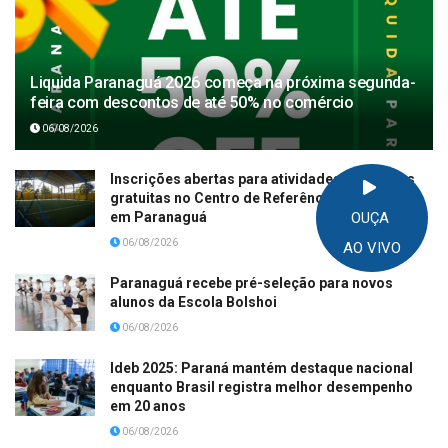
Liquida Paranaguá 2026 começa na próxima segunda-
feira com descontos de até 50% no comércio
06/08/2026
Inscrições abertas para atividades esportivas
gratuitas no Centro de Referência Mura Mura
em Paranaguá
OUÇA
06/08/2026
AO VIVO
Paranaguá recebe pré-seleção para novos
alunos da Escola Bolshoi
06/08/2026
Ideb 2025: Paraná mantém destaque nacional
enquanto Brasil registra melhor desempenho
em 20 anos
06/08/2026