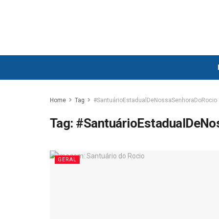
Home
Tag
#SantuárioEstadualDeNossaSenhoraDoRocio
Tag:
#SantuárioEstadualDeNo
GERAL