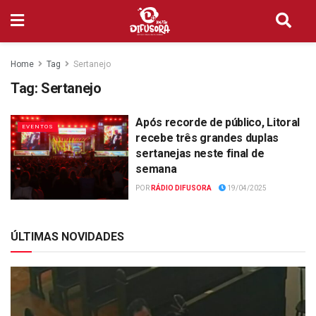
Home
Tag
Sertanejo
Tag:
Sertanejo
Após recorde de público, Litoral
EVENTOS
recebe três grandes duplas
sertanejas neste final de
semana
POR
RÁDIO DIFUSORA
19/04/2025
ÚLTIMAS NOVIDADES