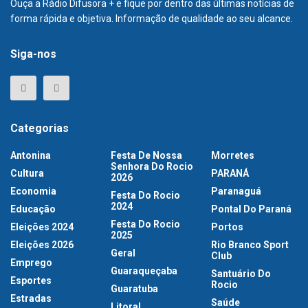
Ouça a Rádio Difusora + e fique por dentro das últimas notícias de
forma rápida e objetiva. Informação de qualidade ao seu alcance.
Siga-nos
Categorias
Antonina
Festa De Nossa
Morretes
Senhora Do Rocio
Cultura
PARANÁ
2026
Economia
Paranaguá
Festa Do Rocio
2024
Educação
Pontal Do Paraná
Festa Do Rocio
Eleições 2024
Portos
2025
Eleições 2026
Rio Branco Sport
Geral
Club
Emprego
Guaraqueçaba
Santuário Do
Esportes
Rocio
Guaratuba
Estradas
Saúde
Litoral