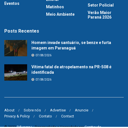
Eventos
Setor Policial
Matinhos
Verão Maior
Meio Ambiente
Paraná 2026
Posts Recentes
Homem invade santuário, se benze e furta
imagem em Paranaguá
07/08/2026
Vítima fatal de atropelamento na PR-508 é
identificada
07/08/2026
About
Sobre nós
Advertise
Anuncie
Privacy & Policy
Contato
Contact
© 2023
Difusora+
- Desenvolvido e Hospedado por
Contteudo
.