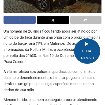
Um homem de 26 anos ficou ferido após ser atingido por
um golpe de faca durante uma briga com o próprio irmão na
noite de terça-feira (1º), em Matinhos. De acordo com
informações da Polícia Militar, a ocorrência foi registrada
OUÇA
por volta das 21h30, na Rua 19 de Dezembro, no Balneário
AO VIVO
Praia Grande.
A vítima relatou aos policiais que discutiu com o irmão e,
durante o desentendimento, o familiar pegou uma faca e
desferiu um golpe que atingiu superficialmente um dos
dedos de sua mão.
Mesmo ferido, o homem conseguiu procurar atendimento