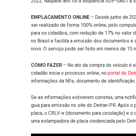
2022. Naquele ano foi a sequência SDP-0A01 à S
EMPLACAMENTO ONLINE
– Desde junho de 20
ser realizado de forma 100% online, pelo computa
para os cidadãos, com redução de 17% no valor do p
no Brasil e facilita a emissão dos documentos e
novo. O serviço pode ser feito em menos de 15 m
COMO FAZER
– No ato da compra do veículo é em
cidadão inicia o processo online, no
portal do De
informações da NFe, documento de identificação 
Se as informações estiverem corretas, uma notif
guia para emissão no site do Detran-PR. Após o
placa, o CRLV-e (documento para circulação) e o 
uma estampadora de placa credenciada pelo Det