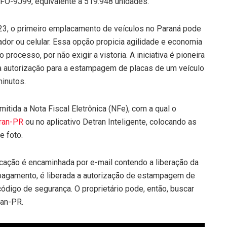
FO-9J99, equivalente a 519.948 unidades.
23, o primeiro emplacamento de veículos no Paraná pode
dor ou celular. Essa opção propicia agilidade e economia
rocesso, por não exigir a vistoria. A iniciativa é pioneira
 a autorização para a estampagem de placas de um veículo
inutos.
itida a Nota Fiscal Eletrônica (NFe), com a qual o
tran-PR
ou no aplicativo Detran Inteligente, colocando as
e foto.
icação é encaminhada por e-mail contendo a liberação da
 pagamento, é liberada a autorização de estampagem de
código de segurança. O proprietário pode, então, buscar
ran-PR.